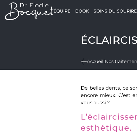
ÉQUIPE
BOOK
SOINS DU SOURIRE
ÉCLAIRCI
Accueil
|
Nos traitemen
De belles dents, ce so
encore mieux. C’est e
vous aussi ?
L’éclairciss
esthétique.