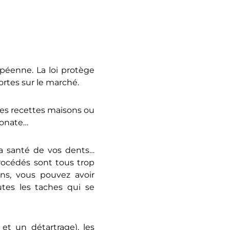
opéenne. La loi protège
ortes sur le marché.
des recettes maisons ou
bonate…
la santé de vos dents…
rocédés sont tous trop
ons, vous pouvez avoir
outes les taches qui se
t un détartrage), les