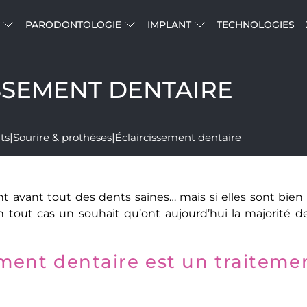
PARODONTOLOGIE
IMPLANT
TECHNOLOGIES
SSEMENT DENTAIRE
ts
|
Sourire & prothèses
|
Éclaircissement dentaire
nt avant tout des dents saines… mais si elles sont bien 
n tout cas un souhait qu’ont aujourd’hui la majorité d
ement dentaire est un traiteme