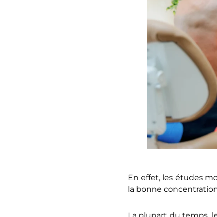
En effet, les études m
la bonne concentration)
La plupart du temps, l