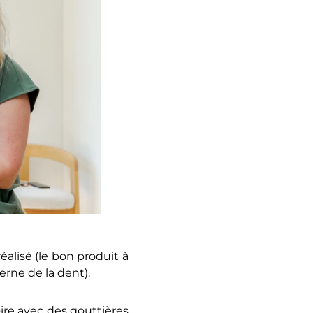
alisé (le bon produit à
erne de la dent).
ire avec des gouttières