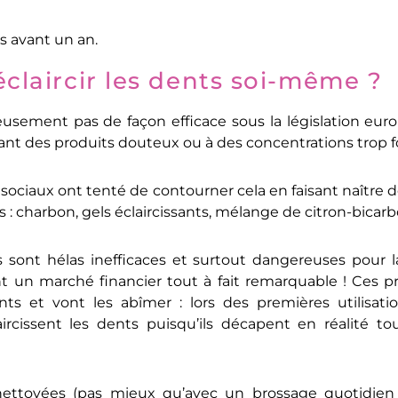
s avant un an.
claircir les dents soi-même ?
usement pas de façon efficace sous la législation eur
sant des produits douteux ou à des concentrations trop f
 sociaux ont tenté de contourner cela en faisant naître 
 : charbon, gels éclaircissants, mélange de citron-bicar
 sont hélas inefficaces et surtout dangereuses pour 
nt un marché financier tout à fait remarquable ! Ces p
nts et vont les abîmer : lors des premières utilisati
laircissent les dents puisqu’ils décapent en réalité t
nettoyées (pas mieux qu’avec un brossage quotidien e